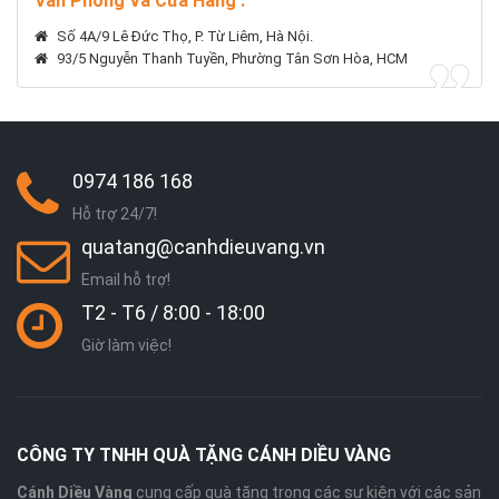
Văn Phòng Và Cửa Hàng :
Số 4A/9 Lê Đức Thọ, P. Từ Liêm, Hà Nội.
93/5 Nguyễn Thanh Tuyền, Phường Tân Sơn Hòa, HCM
0974 186 168
Hỗ trợ 24/7!
quatang@canhdieuvang.vn
Email hỗ trợ!
T2 - T6 / 8:00 - 18:00
Giờ làm việc!
CÔNG TY TNHH QUÀ TẶNG CÁNH DIỀU VÀNG
Cánh Diều Vàng
cung cấp quà tặng trong các sự kiện với các sản