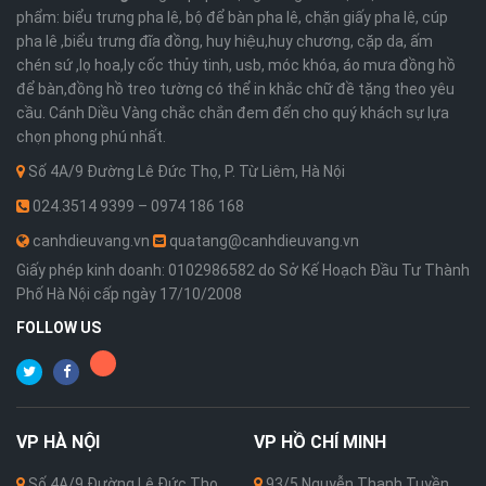
phẩm: biểu trưng pha lê, bộ để bàn pha lê, chặn giấy pha lê, cúp
pha lê ,biểu trưng đĩa đồng, huy hiệu,huy chương, cặp da, ấm
chén sứ ,lọ hoa,ly cốc thủy tinh, usb, móc khóa, áo mưa đồng hồ
để bàn,đồng hồ treo tường có thể in khắc chữ đề tặng theo yêu
cầu. Cánh Diều Vàng chắc chắn đem đến cho quý khách sự lựa
chọn phong phú nhất.
Số 4A/9 Đường Lê Đức Thọ, P. Từ Liêm, Hà Nội
024.3514 9399 – 0974 186 168
canhdieuvang.vn
quatang@canhdieuvang.vn
Giấy phép kinh doanh: 0102986582 do Sở Kế Hoạch Đầu Tư Thành
Phố Hà Nội cấp ngày 17/10/2008
FOLLOW US
VP
HÀ NỘI
VP
HỒ CHÍ MINH
Số 4A/9 Đường Lê Đức Thọ,
93/5 Nguyễn Thanh Tuyền,