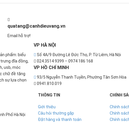
quatang@canhdieuvang.vn
Email hỗ trợ!
VP
HÀ NỘI
sản phẩm: biểu
Số 4A/9 Đường Lê Đức Thọ, P. Từ Liêm, Hà Nội
u trưng đĩa đồng,
024.3514 9399 – 0974 186 168
VP
HỒ CHÍ MINH
nh, usb, móc
ắc chữ đề tặng
93/5 Nguyễn Thanh Tuyền, Phường Tân Sơn Hòa
ch sự lựa chọn
0941.810.019
THÔNG TIN
CHÍNH S
Giới thiệu
Chính sác
Câu hỏi thường gặp
Chính sách
nh Phố Hà Nội
Đặt hàng và thanh toán
Chính sác