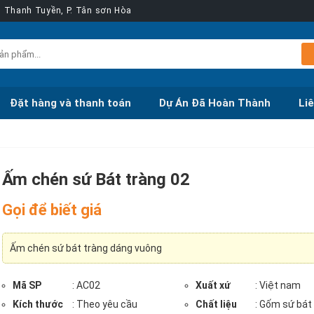
ễn Thanh Tuyền, P. Tân sơn Hòa
Đặt hàng và thanh toán
Dự Án Đã Hoàn Thành
Li
Ấm chén sứ Bát tràng 02
Gọi để biết giá
Ấm chén sứ bát tràng dáng vuông
Mã SP
: AC02
Xuất xứ
: Việt nam
Kích thước
: Theo yêu cầu
Chất liệu
: Gốm sứ bát