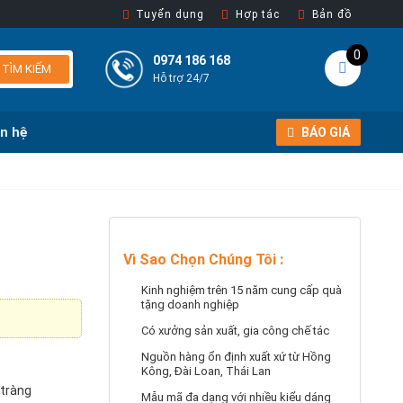
Tuyển dụng
Hợp tác
Bản đồ
0
0974 186 168
TÌM KIẾM
Hỗ trợ 24/7
ên hệ
BÁO GIÁ
Vì Sao Chọn Chúng Tôi
:
Kinh nghiệm trên 15 năm cung cấp quà
tặng doanh nghiệp
Có xưởng sản xuất, gia công chế tác
Nguồn hàng ổn định xuất xứ từ Hồng
Kông, Đài Loan, Thái Lan
 tràng
Mẫu mã đa dạng với nhiều kiểu dáng