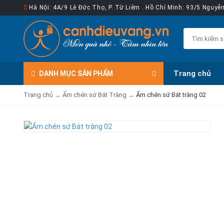
Hà Nội: 4A/9 Lê Đức Thọ, P. Từ Liêm . Hồ Chí Minh: 93/5 Nguy
Trang chủ
DANH MỤC
SẢN PHẨM
Trang chủ
→
Ấm chén sứ Bát Tràng
→
Ấm chén sứ Bát tràng 02