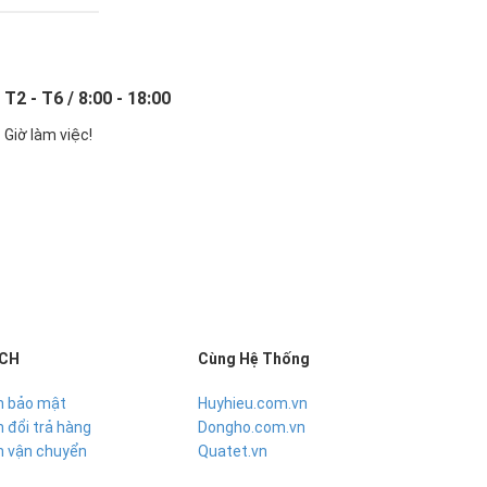
T2 - T6 / 8:00 - 18:00
Giờ làm việc!
ÁCH
Cùng Hệ Thống
h bảo mật
Huyhieu.com.vn
 đổi trả hàng
Dongho.com.vn
h vận chuyển
Quatet.vn