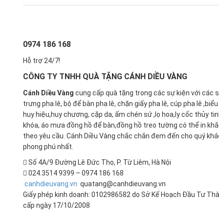
0974 186 168
Hỗ trợ 24/7!
CÔNG TY TNHH QUÀ TẶNG CÁNH DIỀU VÀNG
Cánh Diều Vàng
cung cấp quà tặng trong các sự kiện với các 
trưng pha lê, bộ để bàn pha lê, chặn giấy pha lê, cúp pha lê ,biể
huy hiệu,huy chương, cặp da, ấm chén sứ ,lọ hoa,ly cốc thủy ti
khóa, áo mưa đồng hồ để bàn,đồng hồ treo tường có thể in kh
theo yêu cầu. Cánh Diều Vàng chắc chắn đem đến cho quý khá
phong phú nhất.
Số 4A/9 Đường Lê Đức Thọ, P. Từ Liêm, Hà Nội
024.3514 9399 – 0974 186 168
canhdieuvang.vn
quatang@canhdieuvang.vn
Giấy phép kinh doanh: 0102986582 do Sở Kế Hoạch Đầu Tư Thà
cấp ngày 17/10/2008