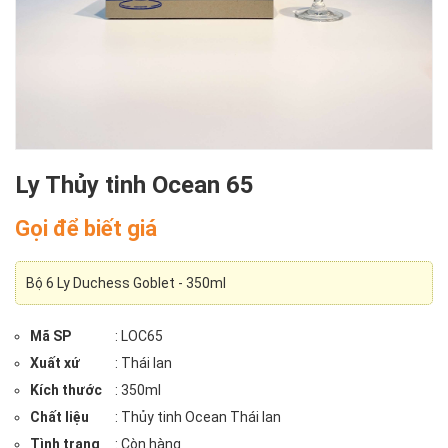
Ly Thủy tinh Ocean 65
Gọi để biết giá
Bộ 6 Ly Duchess Goblet - 350ml
Mã SP
: LOC65
Xuất xứ
: Thái lan
Kích thước
: 350ml
Chất liệu
: Thủy tinh Ocean Thái lan
Tình trạng
: Còn hàng