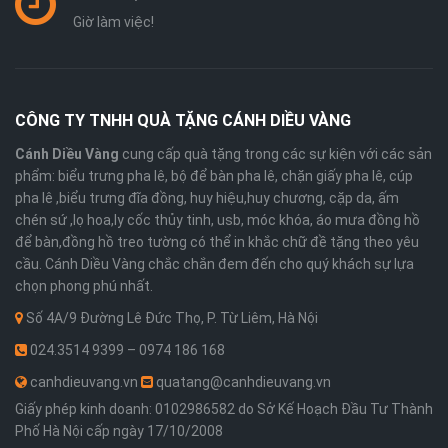
Giờ làm việc!
CÔNG TY TNHH QUÀ TẶNG CÁNH DIỀU VÀNG
Cánh Diều Vàng
cung cấp quà tặng trong các sự kiện với các sản
phẩm: biểu trưng pha lê, bộ để bàn pha lê, chặn giấy pha lê, cúp
pha lê ,biểu trưng đĩa đồng, huy hiệu,huy chương, cặp da, ấm
chén sứ ,lọ hoa,ly cốc thủy tinh, usb, móc khóa, áo mưa đồng hồ
để bàn,đồng hồ treo tường có thể in khắc chữ đề tặng theo yêu
cầu. Cánh Diều Vàng chắc chắn đem đến cho quý khách sự lựa
chọn phong phú nhất.
Số 4A/9 Đường Lê Đức Thọ, P. Từ Liêm, Hà Nội
024.3514 9399 – 0974 186 168
canhdieuvang.vn
quatang@canhdieuvang.vn
Giấy phép kinh doanh: 0102986582 do Sở Kế Hoạch Đầu Tư Thành
Phố Hà Nội cấp ngày 17/10/2008