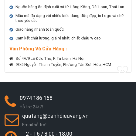
Nguồn hàng ổn định xuất xứ từ Hồng Kông, Đài Loan, Thái Lan
Mẫu mã đa dạng với nhiều kiểu dáng độc, đẹp, in Logo và chữ
theo yêu cầu
Giao hàng nhanh toàn quốc
Cam kết chất lượng, giá rẻ nhất, chiết khấu % cao
Văn Phòng Và Cửa Hàng :
Số 4A/9 Lê Đức Thọ, P. Từ Liêm, Hà Nội.
93/5 Nguyễn Thanh Tuyền, Phường Tân Sơn Hòa, HCM
0974 186 168
Hỗ trợ 24/7!
quatang@canhdieuvang.vn
Email hỗ trợ!
T2 - T6 / 8:00 - 18:00