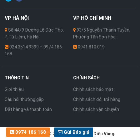
VP
HÀ NỘI
VP
HỒ CHÍ MINH
Số 4A/9 Đường Lê Đức Thọ,
93/5 Nguyễn Thanh Tuyền,
P. Từ Liêm, Hà Nội
Phường Tân Sơn Hòa
024.3514 9399 – 0974 186
0941.810.019
168
THÔNG TIN
CHÍNH SÁCH
Giới thiệu
Chính sách bảo mật
Câu hỏi thường gặp
Chính sách đổi trả hàng
Đặt hàng và thanh toán
Chính sách vận chuyển
0974 186 168
Gửi Báo giá
Bản quyền © 2026 thuộc về
Cánh Diều Vàng