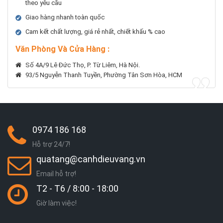
theo yêu cầu
Giao hàng nhanh toàn quốc
Cam kết chất lượng, giá rẻ nhất, chiết khấu % cao
Văn Phòng Và Cửa Hàng :
Số 4A/9 Lê Đức Thọ, P. Từ Liêm, Hà Nội.
93/5 Nguyễn Thanh Tuyền, Phường Tân Sơn Hòa, HCM
0974 186 168
Hỗ trợ 24/7!
quatang@canhdieuvang.vn
Email hỗ trợ!
T2 - T6 / 8:00 - 18:00
Giờ làm việc!