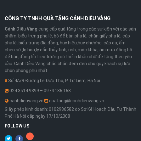
CÔNG TY TNHH QUÀ TẶNG CÁNH DIỀU VÀNG
Cánh Diều Vàng
cung cấp quà tặng trong các sự kiện với các sản
phẩm: biểu trưng pha lê, bộ để bàn pha lê, chặn giấy pha lê, cúp
pha lê ,biểu trưng đĩa đồng, huy hiệu,huy chương, cặp da, ấm
chén sứ ,lọ hoa,ly cốc thủy tinh, usb, móc khóa, áo mưa đồng hồ
để bàn,đồng hồ treo tường có thể in khắc chữ đề tặng theo yêu
cầu. Cánh Diều Vàng chắc chắn đem đến cho quý khách sự lựa
chọn phong phú nhất.
Số 4A/9 Đường Lê Đức Thọ, P. Từ Liêm, Hà Nội
024.3514 9399 – 0974 186 168
canhdieuvang.vn
quatang@canhdieuvang.vn
Giấy phép kinh doanh: 0102986582 do Sở Kế Hoạch Đầu Tư Thành
Phố Hà Nội cấp ngày 17/10/2008
FOLLOW US