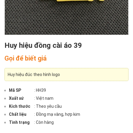
Huy hiệu đồng cài áo 39
Gọi để biết giá
Huy hiệu đúc theo hình logo
Mã SP
: HH39
Xuất xứ
: Việt nam
Kích thước
: Theo yêu cầu
Chất liệu
: Đồng mạ vàng, hợp kim
Tình trạng
: Còn hàng