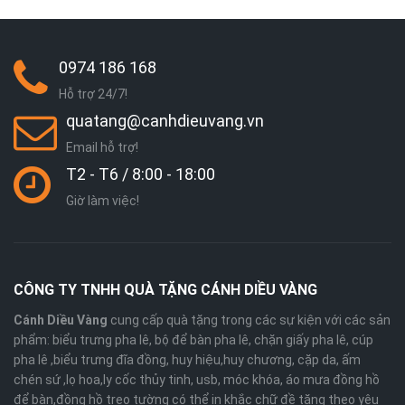
0974 186 168
Hỗ trợ 24/7!
quatang@canhdieuvang.vn
Email hỗ trợ!
T2 - T6 / 8:00 - 18:00
Giờ làm việc!
CÔNG TY TNHH QUÀ TẶNG CÁNH DIỀU VÀNG
Cánh Diều Vàng
cung cấp quà tặng trong các sự kiện với các sản
phẩm: biểu trưng pha lê, bộ để bàn pha lê, chặn giấy pha lê, cúp
pha lê ,biểu trưng đĩa đồng, huy hiệu,huy chương, cặp da, ấm
chén sứ ,lọ hoa,ly cốc thủy tinh, usb, móc khóa, áo mưa đồng hồ
để bàn,đồng hồ treo tường có thể in khắc chữ đề tặng theo yêu