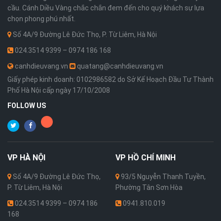
cầu. Cánh Diều Vàng chắc chắn đem đến cho quý khách sự lựa
chọn phong phú nhất.
Số 4A/9 Đường Lê Đức Thọ, P. Từ Liêm, Hà Nội
024.3514 9399 – 0974 186 168
canhdieuvang.vn
quatang@canhdieuvang.vn
Giấy phép kinh doanh: 0102986582 do Sở Kế Hoạch Đầu Tư Thành
Phố Hà Nội cấp ngày 17/10/2008
FOLLOW US
VP
HÀ NỘI
VP
HỒ CHÍ MINH
Số 4A/9 Đường Lê Đức Thọ,
93/5 Nguyễn Thanh Tuyền,
P. Từ Liêm, Hà Nội
Phường Tân Sơn Hòa
024.3514 9399 – 0974 186
0941.810.019
168