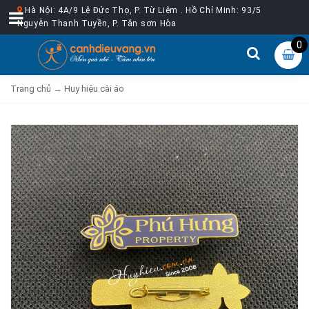
Hà Nội: 4A/9 Lê Đức Thọ, P. Từ Liêm . Hồ Chí Minh: 93/5
Nguyễn Thanh Tuyền, P. Tân sơn Hòa
0
Trang chủ
→
Huy hiệu cài áo