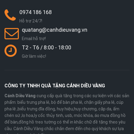
0974 186 168
Hỗ trợ 24/7!
quatang@canhdieuvang.vn
Email hỗ trợ!
T2 - T6 / 8:00 - 18:00
Giờ làm việc!
CÔNG TY TNHH QUÀ TẶNG CÁNH DIỀU VÀNG
Cánh Diều Vàng
cung cấp quà tặng trong các sự kiện với các sản
phẩm: biểu trưng pha lê, bộ để bàn pha lê, chặn giấy pha lê, cúp
pha lê ,biểu trưng đĩa đồng, huy hiệu,huy chương, cặp da, ấm
chén sứ ,lọ hoa,ly cốc thủy tinh, usb, móc khóa, áo mưa đồng hồ
để bàn,đồng hồ treo tường có thể in khắc chữ đề tặng theo yêu
cầu. Cánh Diều Vàng chắc chắn đem đến cho quý khách sự lựa