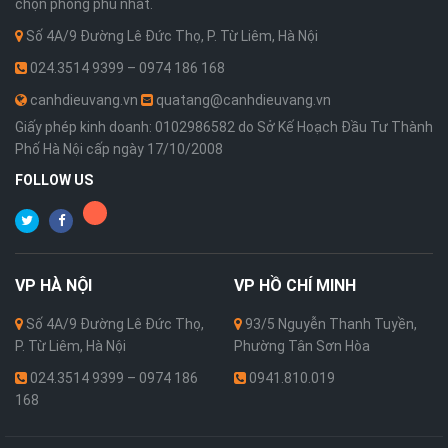
chọn phong phú nhất.
Số 4A/9 Đường Lê Đức Thọ, P. Từ Liêm, Hà Nội
024.3514 9399 – 0974 186 168
canhdieuvang.vn
quatang@canhdieuvang.vn
Giấy phép kinh doanh: 0102986582 do Sở Kế Hoạch Đầu Tư Thành
Phố Hà Nội cấp ngày 17/10/2008
FOLLOW US
VP
HÀ NỘI
VP
HỒ CHÍ MINH
Số 4A/9 Đường Lê Đức Thọ,
93/5 Nguyễn Thanh Tuyền,
P. Từ Liêm, Hà Nội
Phường Tân Sơn Hòa
024.3514 9399 – 0974 186
0941.810.019
168