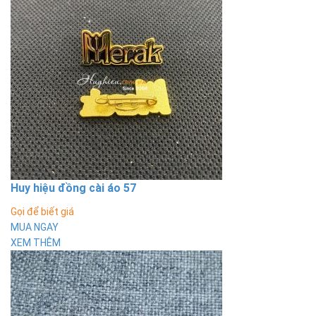
Huy hiệu đồng cài áo 57
Gọi để biết giá
MUA NGAY
XEM THÊM