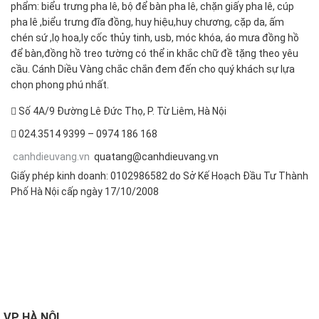
phẩm: biểu trưng pha lê, bộ để bàn pha lê, chặn giấy pha lê, cúp
pha lê ,biểu trưng đĩa đồng, huy hiệu,huy chương, cặp da, ấm
chén sứ ,lọ hoa,ly cốc thủy tinh, usb, móc khóa, áo mưa đồng hồ
để bàn,đồng hồ treo tường có thể in khắc chữ đề tặng theo yêu
cầu. Cánh Diều Vàng chắc chắn đem đến cho quý khách sự lựa
chọn phong phú nhất.
Số 4A/9 Đường Lê Đức Thọ, P. Từ Liêm, Hà Nội
024.3514 9399 – 0974 186 168
canhdieuvang.vn
quatang@canhdieuvang.vn
Giấy phép kinh doanh: 0102986582 do Sở Kế Hoạch Đầu Tư Thành
Phố Hà Nội cấp ngày 17/10/2008
FOLLOW US
VP
HÀ NỘI