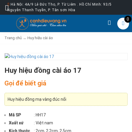
Hà Nội: 4A/9 Lê Đức Thọ, P. Từ Liêm . Hồ Chí Minh: 93/5
Nguyễn Thanh Tuyền, P. Tân sơn Hòa
0
Trang chủ
→
Huy hiệu cài áo
Huy hiệu đồng cài áo 17
Gọi để biết giá
Huy hiệu đồng mạ vàng đúc nổi
Mã SP
: HH17
Xuất xứ
: Việt nam
Kích thước
: 2cm, 2,2cm, 2,5cm