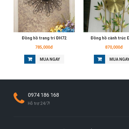
Đồng hồ trang trí ĐH72
Đồng hồ cành trúc 
785,000đ
870,000đ
MUA NGAY
MUA NGA
0974 186 168
Hỗ trợ 24/7!