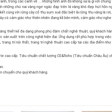
nh, trong các cảnh vẽ …. những hình ảnh đó không xa lạ gì với chúng 
nh những chú nai vàng ngơ ngác đạp trên lá vàng khô đẹp hút hồn n
kết cùng với rừng cây cổ thụ sum suê đặc biệt là rừng thu vàng lá rơi
ày có cảm giác như thiên nhiên đang kề bên mình, cảm giác như nghe
dáng thiết kế đa dạng phong phú đậm chất nghệ thuật, quý khách hà
 sản xuất trên công nghệ hiện đại. Ứng dụng rất phù hợp trong việc
rang trí nội thất, trang trí nghệ thuật cao cấp tại các địa điểm như 
te cao cấp. Tiêu chuẩn chất lượng CE&Rohs (Tiêu chuẩn Châu Âu) c
ạn.
ận chuyển cho quý khách hàng.