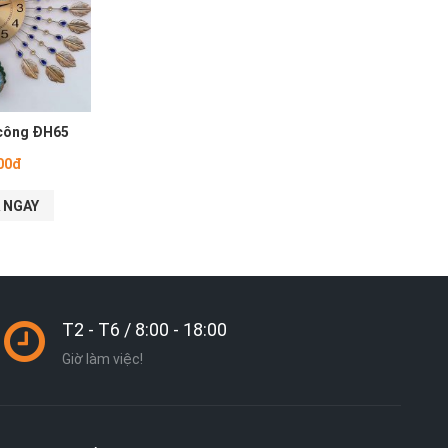
 công ĐH65
00đ
 NGAY
T2 - T6 / 8:00 - 18:00
Giờ làm việc!