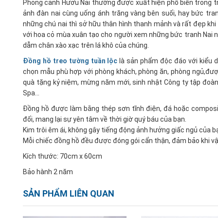
Phong cảnh Hươu Nai thường được xuất hiện phổ biến trong tra
ảnh đàn nai cùng uống ánh trăng vàng bên suối, hay bức tra
những chú nai thì sở hữu thân hình thanh mảnh và rất đẹp khi 
với hoa cỏ mùa xuân tạo cho người xem những bức tranh Nai n
dẫm chân xào xạc trên lá khô của chúng.
Đồng hồ treo tường tuần lộc
là sản phẩm độc đáo với kiểu 
chọn mẫu phù hợp với phòng khách, phòng ăn, phòng ngủ,được
quà tặng kỷ niệm, mừng năm mới, sinh nhật Công ty tập đoàn, t
Spa…
Đồng hồ được làm bằng thép sơn tĩnh điện, đá hoặc composi
đối, mang lại sự yên tâm về thời giờ quý báu của bạn.
Kim trôi êm ái, không gây tiếng động ảnh hưởng giấc ngủ của b
Mỗi chiếc đồng hồ đều được đóng gói cẩn thận, đảm bảo khi v
Kích thước: 70cm x 60cm
Bảo hành 2 năm
SẢN PHẨM LIÊN QUAN