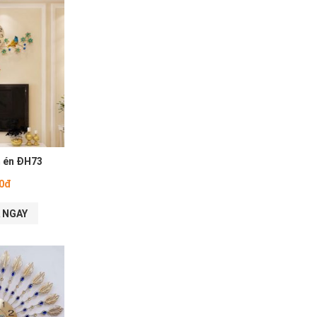
 én ĐH73
00đ
 NGAY