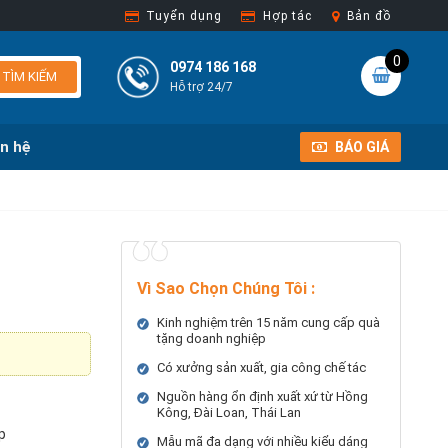
Tuyển dụng
Hợp tác
Bản đồ
0
0974 186 168
TÌM KIẾM
Hỗ trợ 24/7
ên hệ
BÁO GIÁ
Vì Sao Chọn Chúng Tôi
:
Kinh nghiệm trên 15 năm cung cấp quà
tặng doanh nghiệp
Có xưởng sản xuất, gia công chế tác
Nguồn hàng ổn định xuất xứ từ Hồng
Kông, Đài Loan, Thái Lan
p
Mẫu mã đa dạng với nhiều kiểu dáng