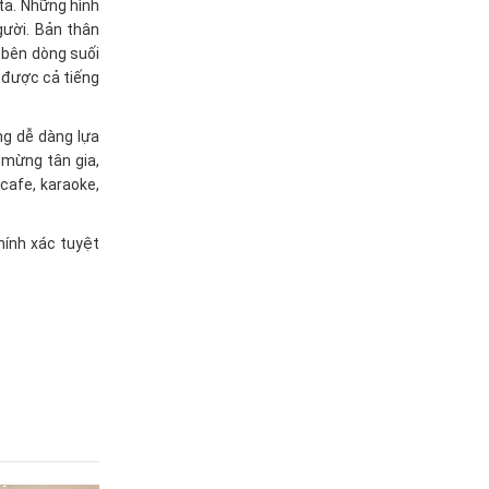
ta. Những hình
gười. Bản thân
, bên dòng suối
 được cả tiếng
ng dễ dàng lựa
 mừng tân gia,
cafe, karaoke,
hính xác tuyệt