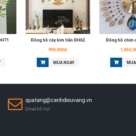
ĐH71
Đồng hồ cây kim tiền ĐH62
Đồng hồ chim
999,000đ
1,050,0
Y
MUA NGAY
MUA
quatang@canhdieuvang.vn
Email hỗ trợ!