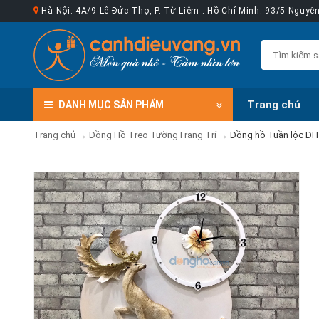
Hà Nội: 4A/9 Lê Đức Thọ, P. Từ Liêm . Hồ Chí Minh: 93/5 Nguy
Trang chủ
DANH MỤC
SẢN PHẨM
Trang chủ
→
Đồng Hồ Treo TườngTrang Trí
→
Đồng hồ Tuần lộc ĐH