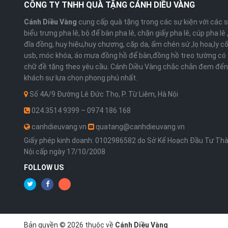
CÔNG TY TNHH QUÀ TẶNG CÁNH DIỀU VÀNG
Cánh Diều Vàng
cung cấp quà tặng trong các sự kiện với các 
biểu trưng pha lê, bộ để bàn pha lê, chặn giấy pha lê, cúp pha lê
đĩa đồng, huy hiệu,huy chương, cặp da, ấm chén sứ ,lọ hoa,ly cố
usb, móc khóa, áo mưa đồng hồ để bàn,đồng hồ treo tường có 
chữ đề tặng theo yêu cầu. Cánh Diều Vàng chắc chắn đem đến
khách sự lựa chọn phong phú nhất.
Số 4A/9 Đường Lê Đức Thọ, P. Từ Liêm, Hà Nội
024.3514 9399 – 0974 186 168
canhdieuvang.vn
quatang@canhdieuvang.vn
Giấy phép kinh doanh: 0102986582 do Sở Kế Hoạch Đầu Tư Th
Nội cấp ngày 17/10/2008
FOLLOW US
Bản quyền © 2026 thuộc về
Cánh Diều Vàng