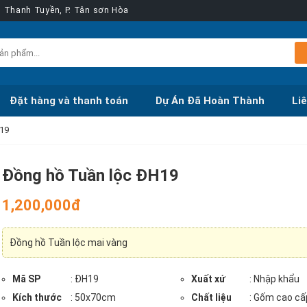
ễn Thanh Tuyền, P. Tân sơn Hòa
Đặt hàng và thanh toán
Dự Án Đã Hoàn Thành
Li
19
Đồng hồ Tuần lộc ĐH19
1,200,000đ
Đồng hồ Tuần lộc mai vàng
Mã SP
: ĐH19
Xuất xứ
: Nhập khẩu
Kích thước
: 50x70cm
Chất liệu
: Gốm cao cấ