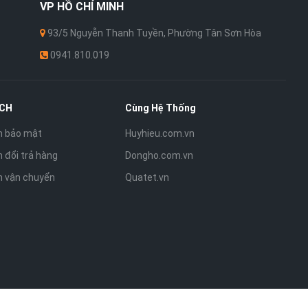
VP
HỒ CHÍ MINH
93/5 Nguyễn Thanh Tuyền, Phường Tân Sơn Hòa
0941.810.019
ÁCH
Cùng Hệ Thống
h bảo mật
Huyhieu.com.vn
 đổi trả hàng
Dongho.com.vn
h vận chuyển
Quatet.vn