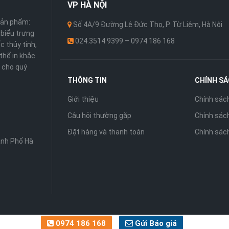
VP
HÀ NỘI
sản phẩm:
Số 4A/9 Đường Lê Đức Thọ, P. Từ Liêm, Hà Nội
 ,biểu trưng
024.3514 9399 – 0974 186 168
c thủy tinh,
thể in khắc
 cho quý
THÔNG TIN
CHÍNH S
Giới thiệu
Chính sác
Câu hỏi thường gặp
Chính sách
Đặt hàng và thanh toán
Chính sác
ành Phố Hà
0974 186 168
Gửi Báo giá