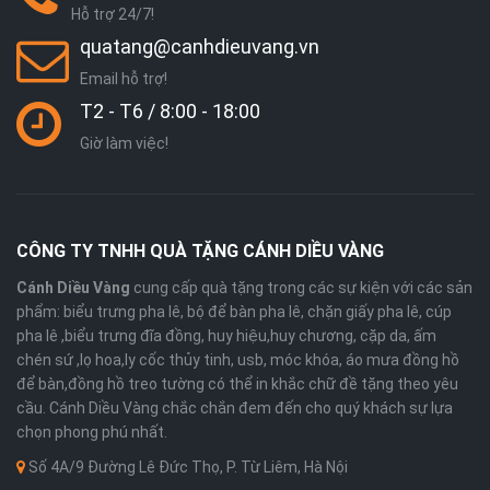
Hỗ trợ 24/7!
quatang@canhdieuvang.vn
Email hỗ trợ!
T2 - T6 / 8:00 - 18:00
Giờ làm việc!
CÔNG TY TNHH QUÀ TẶNG CÁNH DIỀU VÀNG
Cánh Diều Vàng
cung cấp quà tặng trong các sự kiện với các sản
phẩm: biểu trưng pha lê, bộ để bàn pha lê, chặn giấy pha lê, cúp
pha lê ,biểu trưng đĩa đồng, huy hiệu,huy chương, cặp da, ấm
chén sứ ,lọ hoa,ly cốc thủy tinh, usb, móc khóa, áo mưa đồng hồ
để bàn,đồng hồ treo tường có thể in khắc chữ đề tặng theo yêu
cầu. Cánh Diều Vàng chắc chắn đem đến cho quý khách sự lựa
chọn phong phú nhất.
Số 4A/9 Đường Lê Đức Thọ, P. Từ Liêm, Hà Nội