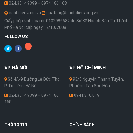
024.3514 9399 – 0974 186 168
canhdieuvang.vn
quatang@canhdieuvang.vn
Giấy phép kinh doanh: 0102986582 do Sở Kế Hoạch Đầu Tư Thành
Phố Hà Nội cấp ngày 17/10/2008
FOLLOW US
VP
HÀ NỘI
VP
HỒ CHÍ MINH
Số 4A/9 Đường Lê Đức Thọ,
93/5 Nguyễn Thanh Tuyền,
P. Từ Liêm, Hà Nội
Phường Tân Sơn Hòa
024.3514 9399 – 0974 186
0941.810.019
168
THÔNG TIN
CHÍNH SÁCH