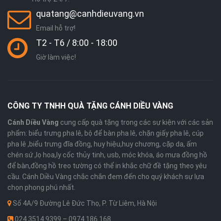
quatang@canhdieuvang.vn
Email hỗ trợ!
T2 - T6 / 8:00 - 18:00
Giờ làm việc!
CÔNG TY TNHH QUÀ TẶNG CÁNH DIỀU VÀNG
Cánh Diều Vàng
cung cấp quà tặng trong các sự kiện với các sản
phẩm: biểu trưng pha lê, bộ để bàn pha lê, chặn giấy pha lê, cúp
pha lê ,biểu trưng đĩa đồng, huy hiệu,huy chương, cặp da, ấm
chén sứ ,lọ hoa,ly cốc thủy tinh, usb, móc khóa, áo mưa đồng hồ
để bàn,đồng hồ treo tường có thể in khắc chữ đề tặng theo yêu
cầu. Cánh Diều Vàng chắc chắn đem đến cho quý khách sự lựa
chọn phong phú nhất.
Số 4A/9 Đường Lê Đức Thọ, P. Từ Liêm, Hà Nội
024.3514 9399 – 0974 186 168