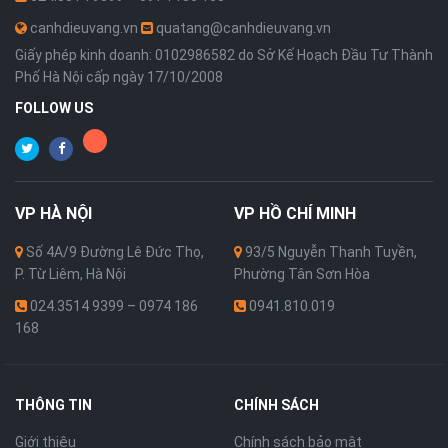
canhdieuvang.vn
quatang@canhdieuvang.vn
Giấy phép kinh doanh: 0102986582 do Sở Kế Hoạch Đầu Tư Thành
Phố Hà Nội cấp ngày 17/10/2008
FOLLOW US
VP
HÀ NỘI
VP
HỒ CHÍ MINH
Số 4A/9 Đường Lê Đức Thọ,
93/5 Nguyễn Thanh Tuyền,
P. Từ Liêm, Hà Nội
Phường Tân Sơn Hòa
024.3514 9399 – 0974 186
0941.810.019
168
THÔNG TIN
CHÍNH SÁCH
Giới thiệu
Chính sách bảo mật