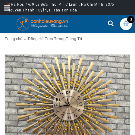
Hà Nội: 4A/9 Lê Đức Thọ, P. Từ Liêm . Hồ Chí Minh: 93/5
Nguyễn Thanh Tuyền, P. Tân sơn Hòa
0
Trang chủ
→
Đồng Hồ Treo TườngTrang Trí