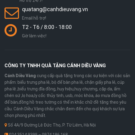
Hỗ trợ 24/7!
quatang@canhdieuvang.vn
Email hỗ trợ!
T2 - T6 / 8:00 - 18:00
Giờ làm việc!
CÔNG TY TNHH QUÀ TẶNG CÁNH DIỀU VÀNG
Cánh Diều Vàng
cung cấp quà tặng trong các sự kiện với các sản
phẩm: biểu trưng pha lê, bộ để bàn pha lê, chặn giấy pha lê, cúp
pha lê ,biểu trưng đĩa đồng, huy hiệu,huy chương, cặp da, ấm
chén sứ ,lọ hoa,ly cốc thủy tinh, usb, móc khóa, áo mưa đồng hồ
để bàn,đồng hồ treo tường có thể in khắc chữ đề tặng theo yêu
cầu. Cánh Diều Vàng chắc chắn đem đến cho quý khách sự lựa
chọn phong phú nhất.
Số 4A/9 Đường Lê Đức Thọ, P. Từ Liêm, Hà Nội
024.3514 9399 – 0974 186 168