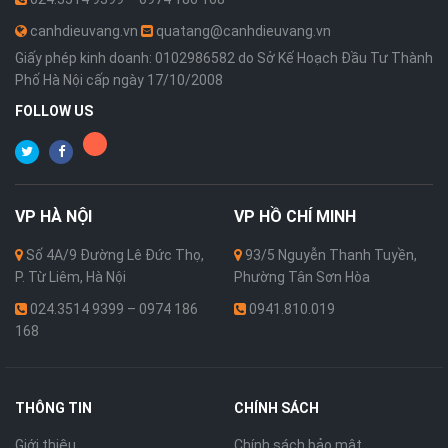
canhdieuvang.vn
quatang@canhdieuvang.vn
Giấy phép kinh doanh: 0102986582 do Sở Kế Hoạch Đầu Tư Thành
Phố Hà Nội cấp ngày 17/10/2008
FOLLOW US
VP
HÀ NỘI
VP
HỒ CHÍ MINH
Số 4A/9 Đường Lê Đức Thọ,
93/5 Nguyễn Thanh Tuyền,
P. Từ Liêm, Hà Nội
Phường Tân Sơn Hòa
024.3514 9399 – 0974 186
0941.810.019
168
THÔNG TIN
CHÍNH SÁCH
Giới thiệu
Chính sách bảo mật