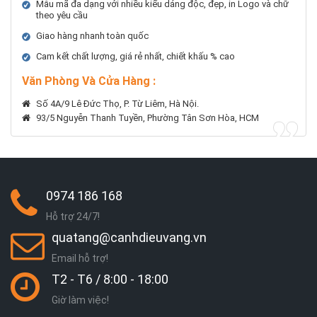
Mẫu mã đa dạng với nhiều kiểu dáng độc, đẹp, in Logo và chữ
theo yêu cầu
Giao hàng nhanh toàn quốc
Cam kết chất lượng, giá rẻ nhất, chiết khấu % cao
Văn Phòng Và Cửa Hàng :
Số 4A/9 Lê Đức Thọ, P. Từ Liêm, Hà Nội.
93/5 Nguyễn Thanh Tuyền, Phường Tân Sơn Hòa, HCM
0974 186 168
Hỗ trợ 24/7!
quatang@canhdieuvang.vn
Email hỗ trợ!
T2 - T6 / 8:00 - 18:00
Giờ làm việc!