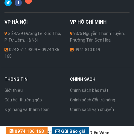
VP
HÀ NỘI
VP
HỒ CHÍ MINH
Số 4A/9 Đường Lê Đức Thọ,
93/5 Nguyễn Thanh Tuyền,
P. Từ Liêm, Hà Nội
Phường Tân Sơn Hòa
024.3514 9399 – 0974 186
0941.810.019
168
THÔNG TIN
CHÍNH SÁCH
Giới thiệu
Chính sách bảo mật
Câu hỏi thường gặp
Chính sách đổi trả hàng
Đặt hàng và thanh toán
Chính sách vận chuyển
0974 186 168
Gửi Báo giá
Bản quyền © 2026 thuộc về
Cánh Diều Vàng