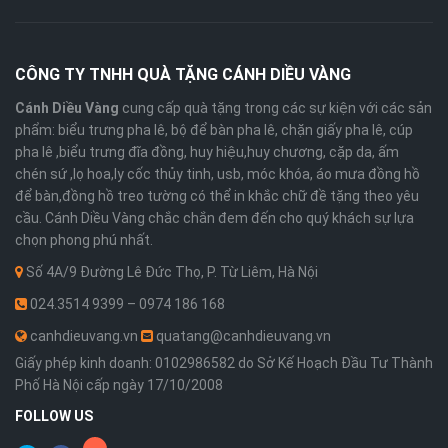
CÔNG TY TNHH QUÀ TẶNG CÁNH DIỀU VÀNG
Cánh Diều Vàng
cung cấp quà tặng trong các sự kiện với các sản
phẩm: biểu trưng pha lê, bộ để bàn pha lê, chặn giấy pha lê, cúp
pha lê ,biểu trưng đĩa đồng, huy hiệu,huy chương, cặp da, ấm
chén sứ ,lọ hoa,ly cốc thủy tinh, usb, móc khóa, áo mưa đồng hồ
để bàn,đồng hồ treo tường có thể in khắc chữ đề tặng theo yêu
cầu. Cánh Diều Vàng chắc chắn đem đến cho quý khách sự lựa
chọn phong phú nhất.
Số 4A/9 Đường Lê Đức Thọ, P. Từ Liêm, Hà Nội
024.3514 9399 – 0974 186 168
canhdieuvang.vn
quatang@canhdieuvang.vn
Giấy phép kinh doanh: 0102986582 do Sở Kế Hoạch Đầu Tư Thành
Phố Hà Nội cấp ngày 17/10/2008
FOLLOW US