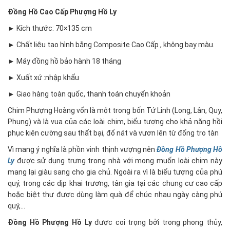
Đồng Hồ Cao Cấp Phượng Hồ Ly
► Kích thước: 70×135 cm
► Chất liệu tạo hình bằng Composite Cao Cấp , không bay màu.
► Máy đồng hồ bảo hành 18 tháng
► Xuất xứ :nhập khẩu
► Giao hàng toàn quốc, thanh toán chuyển khoản
Chim Phượng Hoàng vốn là một trong bốn Tứ Linh (Long, Lân, Quy,
Phụng) và là vua của các loài chim, biểu tượng cho khả năng hồi
phục kiên cường sau thất bại, đổ nát và vươn lên từ đống tro tàn
Vì mang ý nghĩa là phồn vinh thịnh vượng nên
Đồng Hồ Phượng Hồ
Ly
được sử dụng trưng trong nhà với mong muốn loài chim này
mang lại giàu sang cho gia chủ. Ngoài ra vì là biểu tượng của phú
quý, trong các dịp khai trương, tân gia tại các chung cư cao cấp
hoặc biệt thự được dùng làm quà để chúc nhau ngày càng phú
quý,…
Đồng Hồ Phượng Hồ Ly
được coi trọng bởi trong phong thủy,