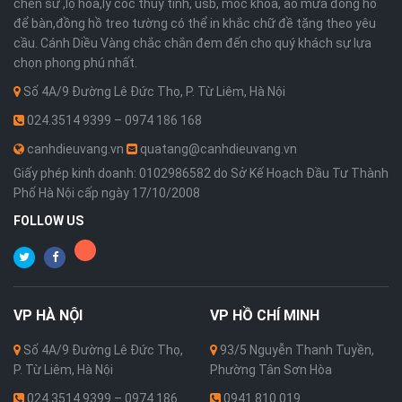
chén sứ ,lọ hoa,ly cốc thủy tinh, usb, móc khóa, áo mưa đồng hồ
để bàn,đồng hồ treo tường có thể in khắc chữ đề tặng theo yêu
cầu. Cánh Diều Vàng chắc chắn đem đến cho quý khách sự lựa
chọn phong phú nhất.
Số 4A/9 Đường Lê Đức Thọ, P. Từ Liêm, Hà Nội
024.3514 9399 – 0974 186 168
canhdieuvang.vn
quatang@canhdieuvang.vn
Giấy phép kinh doanh: 0102986582 do Sở Kế Hoạch Đầu Tư Thành
Phố Hà Nội cấp ngày 17/10/2008
FOLLOW US
VP
HÀ NỘI
VP
HỒ CHÍ MINH
Số 4A/9 Đường Lê Đức Thọ,
93/5 Nguyễn Thanh Tuyền,
P. Từ Liêm, Hà Nội
Phường Tân Sơn Hòa
024.3514 9399 – 0974 186
0941.810.019