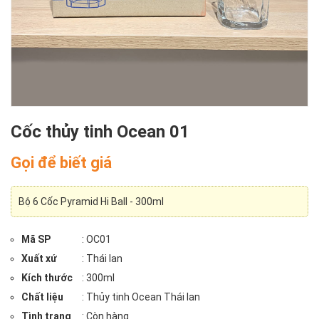
Cốc thủy tinh Ocean 01
Gọi để biết giá
Bộ 6 Cốc Pyramid Hi Ball - 300ml
Mã SP
: OC01
Xuất xứ
: Thái lan
Kích thước
: 300ml
Chất liệu
: Thủy tinh Ocean Thái lan
Tình trạng
: Còn hàng