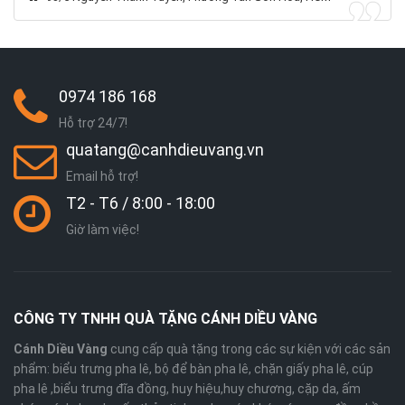
0974 186 168
Hỗ trợ 24/7!
quatang@canhdieuvang.vn
Email hỗ trợ!
T2 - T6 / 8:00 - 18:00
Giờ làm việc!
CÔNG TY TNHH QUÀ TẶNG CÁNH DIỀU VÀNG
Cánh Diều Vàng
cung cấp quà tặng trong các sự kiện với các sản
phẩm: biểu trưng pha lê, bộ để bàn pha lê, chặn giấy pha lê, cúp
pha lê ,biểu trưng đĩa đồng, huy hiệu,huy chương, cặp da, ấm