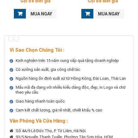
Gọi để biết giá
Gọi để biết giá
MUA NGAY
MUA NGAY
Vì Sao Chọn Chúng Tôi
:
Kinh nghiệm trên 15 năm cung cấp quà tặng doanh nghiệp
Có xưởng sản xuất, gia công chế tác
Nguồn hàng ổn định xuất xứ từ Hồng Kông, Đài Loan, Thái Lan
Mẫu mã đa dạng với nhiều kiểu dáng độc, đẹp, in Logo và chữ
theo yêu cầu
Giao hàng nhanh toàn quốc
Cam kết chất lượng, giá rẻ nhất, chiết khấu % cao
Văn Phòng Và Cửa Hàng :
Số 4A/9 Lê Đức Thọ, P. Từ Liêm, Hà Nội.
93/5 Nguyễn Thanh Tuyền, Phường Tân Sơn Hòa, HCM