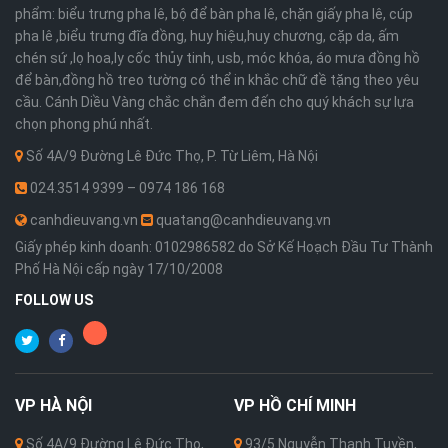
phẩm: biểu trưng pha lê, bộ để bàn pha lê, chặn giấy pha lê, cúp
pha lê ,biểu trưng đĩa đồng, huy hiệu,huy chương, cặp da, ấm
chén sứ ,lọ hoa,ly cốc thủy tinh, usb, móc khóa, áo mưa đồng hồ
để bàn,đồng hồ treo tường có thể in khắc chữ đề tặng theo yêu
cầu. Cánh Diều Vàng chắc chắn đem đến cho quý khách sự lựa
chọn phong phú nhất.
Số 4A/9 Đường Lê Đức Thọ, P. Từ Liêm, Hà Nội
024.3514 9399 – 0974 186 168
canhdieuvang.vn
quatang@canhdieuvang.vn
Giấy phép kinh doanh: 0102986582 do Sở Kế Hoạch Đầu Tư Thành
Phố Hà Nội cấp ngày 17/10/2008
FOLLOW US
VP
HÀ NỘI
VP
HỒ CHÍ MINH
Số 4A/9 Đường Lê Đức Thọ,
93/5 Nguyễn Thanh Tuyền,