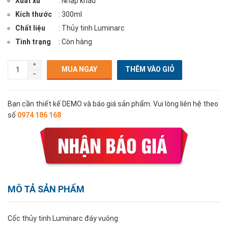
Xuất xứ
: Nhập khẩu
Kích thước
: 300ml
Chất liệu
: Thủy tinh Luminarc
Tình trạng
: Còn hàng
MUA NGAY
Bạn cần thiết kế DEMO và báo giá sản phẩm. Vui lòng liên hệ theo
số
0974 186 168
MÔ TẢ SẢN PHẨM
Cốc thủy tinh Luminarc đáy vuông