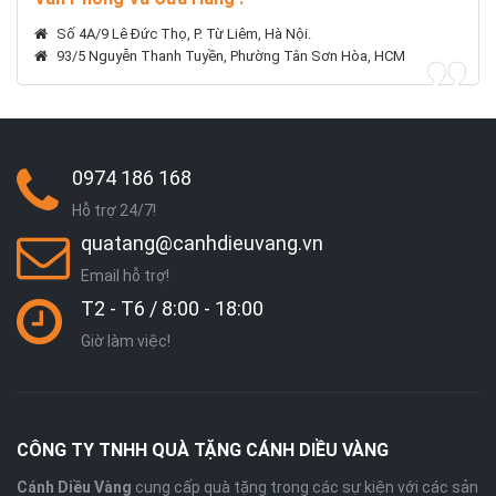
Số 4A/9 Lê Đức Thọ, P. Từ Liêm, Hà Nội.
93/5 Nguyễn Thanh Tuyền, Phường Tân Sơn Hòa, HCM
0974 186 168
Hỗ trợ 24/7!
quatang@canhdieuvang.vn
Email hỗ trợ!
T2 - T6 / 8:00 - 18:00
Giờ làm việc!
CÔNG TY TNHH QUÀ TẶNG CÁNH DIỀU VÀNG
Cánh Diều Vàng
cung cấp quà tặng trong các sự kiện với các sản