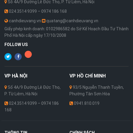
Số 4A/9 Đường Lê Đức Thọ, P. Từ Liêm, Hà Nội
024.3514 9399 – 0974 186 168
canhdieuvang.vn
quatang@canhdieuvang.vn
Giấy phép kinh doanh: 0102986582 do Sở Kế Hoạch Đầu Tư Thành
Phố Hà Nội cấp ngày 17/10/2008
FOLLOW US
VP
HÀ NỘI
VP
HỒ CHÍ MINH
Số 4A/9 Đường Lê Đức Thọ,
93/5 Nguyễn Thanh Tuyền,
P. Từ Liêm, Hà Nội
Phường Tân Sơn Hòa
024.3514 9399 – 0974 186
0941.810.019
168
THÔNG TIN
CHÍNH SÁCH