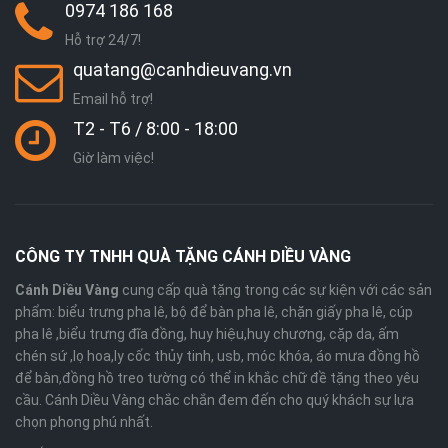
0974 186 168
Hỗ trợ 24/7!
quatang@canhdieuvang.vn
Email hỗ trợ!
T2 - T6 / 8:00 - 18:00
Giờ làm việc!
CÔNG TY TNHH QUÀ TẶNG CÁNH DIỀU VÀNG
Cánh Diều Vàng
cung cấp quà tặng trong các sự kiện với các sản
phẩm: biểu trưng pha lê, bộ để bàn pha lê, chặn giấy pha lê, cúp
pha lê ,biểu trưng đĩa đồng, huy hiệu,huy chương, cặp da, ấm
chén sứ ,lọ hoa,ly cốc thủy tinh, usb, móc khóa, áo mưa đồng hồ
để bàn,đồng hồ treo tường có thể in khắc chữ đề tặng theo yêu
cầu. Cánh Diều Vàng chắc chắn đem đến cho quý khách sự lựa
chọn phong phú nhất.